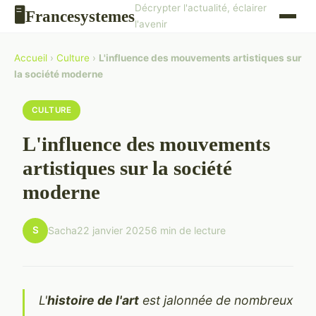
Décrypter l'actualité, éclairer
Francesystemes
🖥
l'avenir
Accueil
›
Culture
›
L'influence des mouvements artistiques sur
la société moderne
CULTURE
L'influence des mouvements
artistiques sur la société
moderne
S
Sacha
22 janvier 2025
6 min de lecture
L'
histoire de l'art
est jalonnée de nombreux